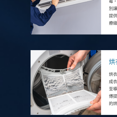
霉，
別
提
療
烘
烘
成
至
傅
的