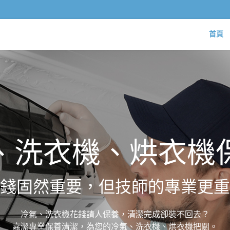
首頁
府保養，為您守護
您吹的是冷氣，還是塵蟎?您洗的是衣服，還是細菌?
嘉潔專業保養清潔，為您的冷氣、洗衣機、烘衣機把關。