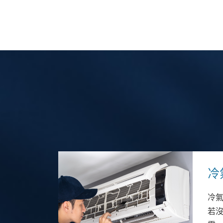
冷
冷
若