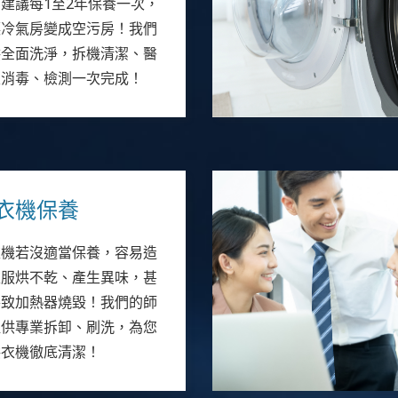
建議每1至2年保養一次，
讓冷氣房變成空污房！我們
供全面洗淨，拆機清潔、醫
級消毒、檢測一次完成！
衣機保養
衣機若沒適當保養，容易造
衣服烘不乾、產生異味，甚
導致加熱器燒毀！我們的師
提供專業拆卸、刷洗，為您
烘衣機徹底清潔！